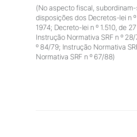
(No aspecto fiscal, subordinam
disposições dos Decretos-lei n 
1974; Decreto-lei n º 1.510, de 
Instrução Normativa SRF n º 28/
º 84/79; Instrução Normativa SRF
Normativa SRF n º 67/88)