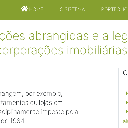
HOME
O SISTEMA
PORTFÓLIO
ções abrangidas e a leg
corporações imobiliárias
C
brangem, por exemplo,
rtamentos ou lojas em
isciplinamento imposto pela
o de 1964.
a